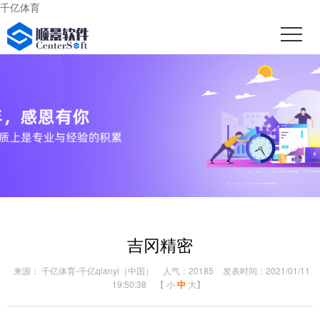
千亿体育
吉冈精密
来源： 千亿体育-千亿qianyi（中国）
人气：20185
发表时间：2021/01/11
19:50:38
【
小
中
大
】