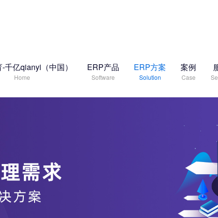
-千亿qianyi（中国）
ERP产品
ERP方案
案例
Home
Software
Solution
Case
Se