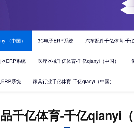
nyi（中国）
3C电子ERP系统
汽车配件千亿体育-千亿q
器ERP系统
医疗器械千亿体育-千亿qianyi（中国）
ERP系统
家具行业千亿体育-千亿qianyi（中国）
品千亿体育-千亿qianyi