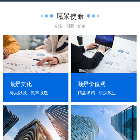
愿景使命
专注 · 创新 · 价值
顺景文化
顺景价值观
待人以诚 · 致事以敬
精益求精 · 求深致远