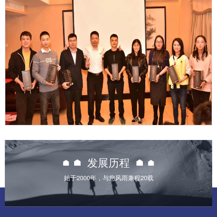

发展历程
始于2000年，与您风雨兼程20载