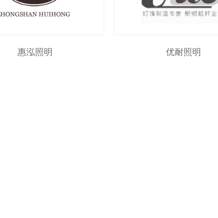
惠泓照明
优耐照明