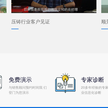
压铸行业客户见证
顺
免费演示
专家诊断
与销售顾问预约时间我 们
20多年经验的专家
登门为您演示
业信息化诊断