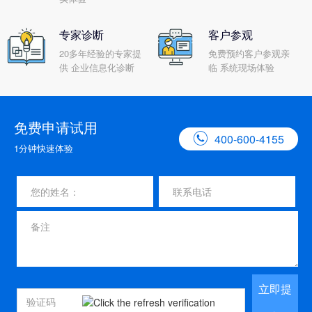
专家诊断
客户参观
20多年经验的专家提
免费预约客户参观亲
供 企业信息化诊断
临 系统现场体验
免费申请试用

400-600-4155
1分钟快速体验
立即提