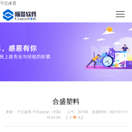
千亿体育
合盛塑料
来源： 千亿体育-千亿qianyi（中国）
人气：30766
发表时间：2021/01/11
19:30:26
【
小
中
大
】